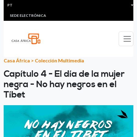
HEADER MENU
Passar para o conteúdo principal
PT
MULTIMEDIA
FAQS
#ÁFRICAESNOTICIA
Lis
SEDE ELECTRÓNICA
Casa África
>
Colección Multimedia
Capítulo 4 - El día de la mujer
negra - No hay negros en el
Tíbet