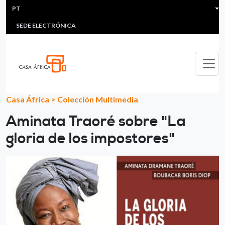
HEADER MENU
Passar para o conteúdo principal
PT
MULTIMEDIA
FAQS
#ÁFRICAESNOTICIA
Lis
SEDE ELECTRÓNICA
Casa África
>
Colección Multimedia
Aminata Traoré sobre "La
gloria de los impostores"