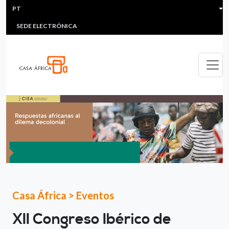
HEADER MENU
Passar para o conteúdo principal
PT
MULTIMEDIA
FAQS
#ÁFRICAESNOTICIA
Lis
SEDE ELECTRÓNICA
Casa África
>
Eventos
XII Congreso Ibérico de