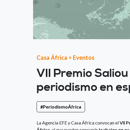
Casa África
>
Eventos
VII Premio Saliou
periodismo en es
#PeriodismoÁfrica
La Agencia EFE y Casa África convocan el
VII 
África
, al que pueden concurrir
trabajos en cu