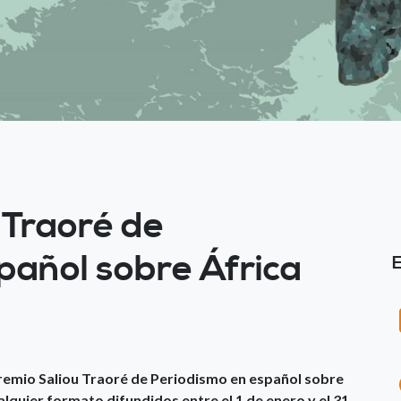
 Traoré de
pañol sobre África
Premio Saliou Traoré de Periodismo en español sobre
alquier formato difundidos entre el 1 de enero y el 31