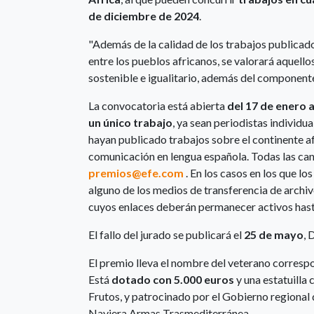
de diciembre de 2024
.
"Además de la calidad de los trabajos publicad
entre los pueblos africanos, se valorará aquellos
sostenible e igualitario, además del componente 
La convocatoria está abierta
del 17 de enero a
un único trabajo
, ya sean periodistas individu
hayan publicado trabajos sobre el continente a
comunicación en lengua española. Todas las can
premios@efe.com
. En los casos en los que lo
alguno de los medios de transferencia de archi
cuyos enlaces deberán permanecer activos has
El fallo del jurado se publicará el
25 de mayo
, 
El premio lleva el nombre del veterano correspo
Está
dotado con 5.000 euros
y una estatuilla
Frutos, y patrocinado por el Gobierno regional d
Naviera Armas Trasmediterránea.