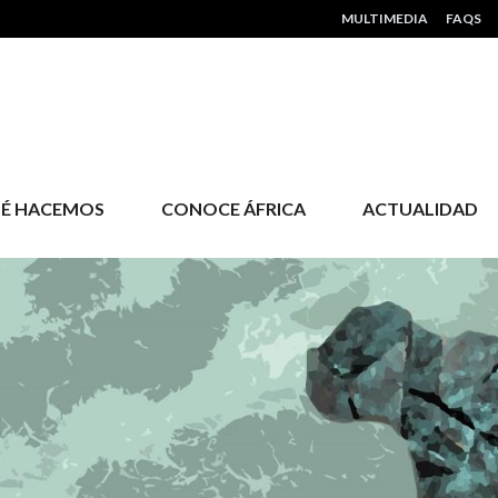
HEADER MENU
MULTIMEDIA
FAQS
É HACEMOS
CONOCE ÁFRICA
ACTUALIDAD