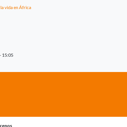
la vida en África
- 15:05
cenos