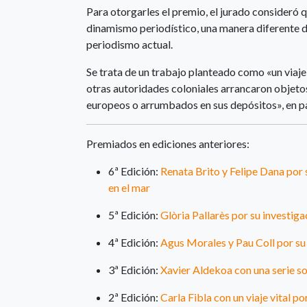
Para otorgarles el premio, el jurado consideró qu
dinamismo periodístico, una manera diferente de
periodismo actual.
Se trata de un trabajo planteado como «un viaje 
otras autoridades coloniales arrancaron objet
europeos o arrumbados en sus depósitos», en pa
Premiados en ediciones anteriores:
6ª Edición:
Renata Brito y Felipe Dana por 
en el mar
5ª Edición:
Glòria Pallarès por su investig
4ª Edición:
Agus Morales y Pau Coll por su 
3ª Edición:
Xavier Aldekoa con una serie so
2ª Edición:
Carla Fibla con un viaje vital po