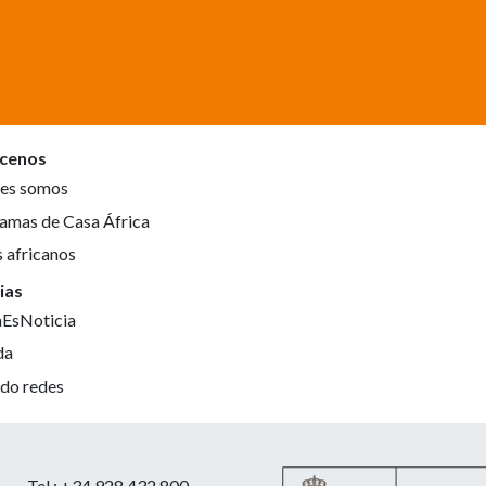
cenos
es somos
amas de Casa África
s africanos
ias
aEsNoticia
da
do redes
Tel.: +34 928 432 800