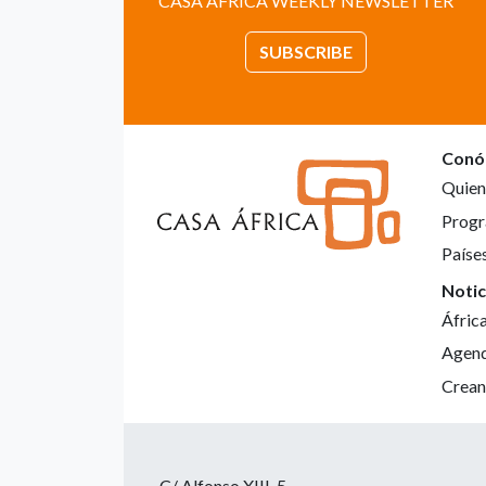
CASA ÁFRICA WEEKLY NEWSLETTER
SUBSCRIBE
Conó
Quien
Progr
Paíse
Notic
Áfric
Agen
Crean
C/ Alfonso XIII, 5.