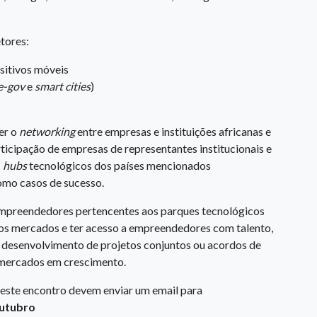
tores:
sitivos móveis
e-gov
e
smart cities
)
er o
networking
entre empresas e instituições africanas e
rticipação de empresas de representantes institucionais e
s
hubs
tecnológicos dos países mencionados
omo casos de sucesso.
empreendedores pertencentes aos parques tecnológicos
os mercados e ter acesso a empreendedores com talento,
 o desenvolvimento de projetos conjuntos ou acordos de
 mercados em crescimento.
neste encontro devem enviar um email para
outubro