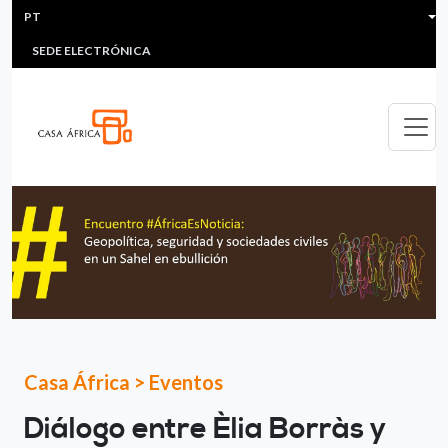
HEADER MENU
Passar para o conteúdo principal
PT
MULTIMEDIA
FAQS
#ÁFRICAESNOTICIA
Lis
SEDE ELECTRÓNICA
Casa África
>
Eventos
Diálogo entre Èlia Borràs y