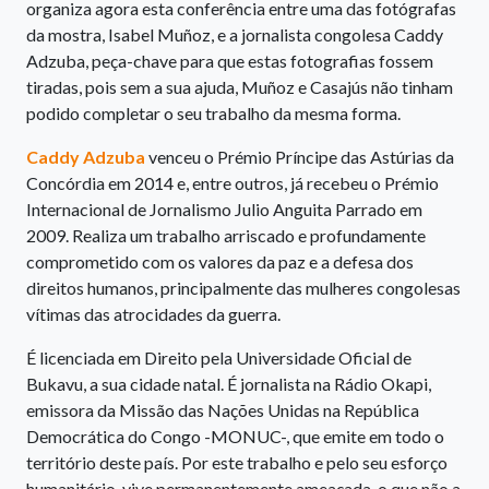
organiza agora esta conferência entre uma das fotógrafas
da mostra, Isabel Muñoz, e a jornalista congolesa Caddy
Adzuba, peça-chave para que estas fotografias fossem
tiradas, pois sem a sua ajuda, Muñoz e Casajús não tinham
podido completar o seu trabalho da mesma forma.
Caddy Adzuba
venceu o Prémio Príncipe das Astúrias da
Concórdia em 2014 e, entre outros, já recebeu o Prémio
Internacional de Jornalismo Julio Anguita Parrado em
2009. Realiza um trabalho arriscado e profundamente
comprometido com os valores da paz e a defesa dos
direitos humanos, principalmente das mulheres congolesas
vítimas das atrocidades da guerra.
É licenciada em Direito pela Universidade Oficial de
Bukavu, a sua cidade natal. É jornalista na Rádio Okapi,
emissora da Missão das Nações Unidas na República
Democrática do Congo -MONUC-, que emite em todo o
território deste país. Por este trabalho e pelo seu esforço
humanitário, vive permanentemente ameaçada, o que não a