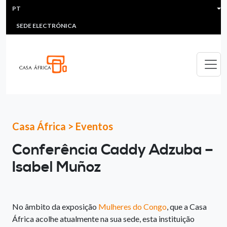
HEADER MENU
Passar para o conteúdo principal
PT
MULTIMEDIA
FAQS
#ÁFRICAESNOTICIA
Lis
SEDE ELECTRÓNICA
Casa África
>
Eventos
Conferência Caddy Adzuba –
Isabel Muñoz
No âmbito da exposição
Mulheres do Congo
, que a Casa
África acolhe atualmente na sua sede, esta instituição