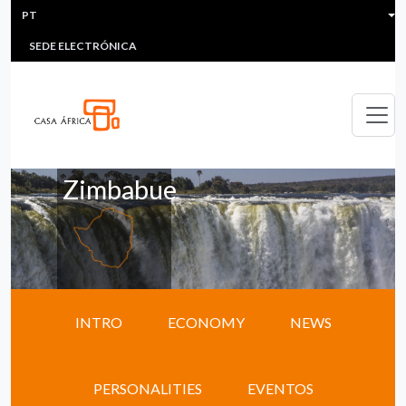
HEADER MENU
Passar para o conteúdo principal
PT
MULTIMEDIA
FAQS
#ÁFRICAESNOTICIA
Lis
SEDE ELECTRÓNICA
Zimbabue
INTRO
ECONOMY
NEWS
PERSONALITIES
EVENTOS