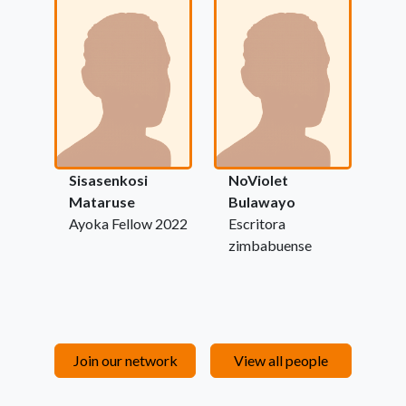
Sisasenkosi
NoViolet
Mataruse
Bulawayo
Ayoka Fellow 2022
Escritora
zimbabuense
Join our network
View all people