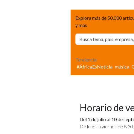
Explora más de 50.000 artícu
y más
Tendencia:
#ÁfricaEsNoticia
música
Horario de v
Del 1 de julio al 10 de sep
De lunes a viernes de 8:30