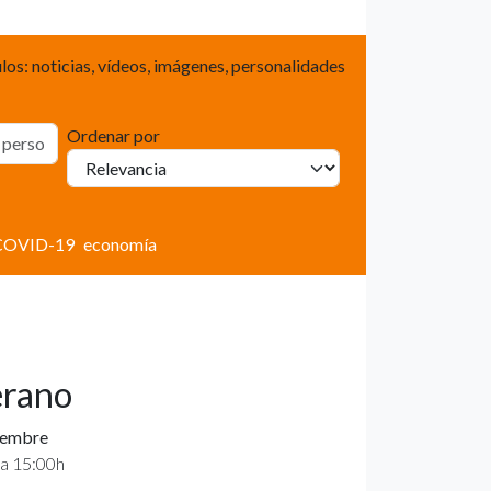
los: noticias, vídeos, imágenes, personalidades
Ordenar por
COVID-19
economía
erano
tiembre
 a 15:00h