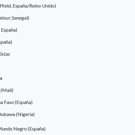
field, España/Reino Unido)
ateur
, Senegal)
, España)
spaña)
istas
os
 (Malí)
ina Faso (España)
 Dubawa (Nigeria)
, Mundo Negro (España)