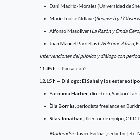
Dani Madrid-Morales (Universidad de Shef
Marie Louise Ndiaye (
Seneweb y L’Observ
Alfonso Masoliver (
La Razón y Onda Cero
Juan Manuel Pardellas (
Welcome Africa
, E
Intervenciones del público y diálogo con period
11.45 h —
Pausa-café
12.15 h — Diálogo: El Sahel y los estereotip
Fatouma Harber
, directora, SankoréLabs
Èlia Borràs
, periodista freelance en Burk
Silas Jonathan
, director de equipo, CJID
Moderador:
Javier Fariñas, redactor jefe