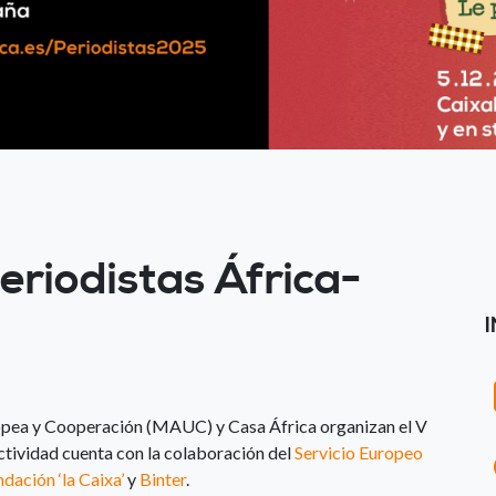
eriodistas África-
ropea y Cooperación (MAUC) y Casa África organizan el V
ctividad cuenta con la colaboración del
Servicio Europeo
dación ‘la Caixa’
y
Binter
.