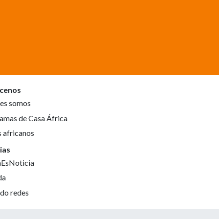
cenos
es somos
amas de Casa África
s africanos
ias
aEsNoticia
da
do redes