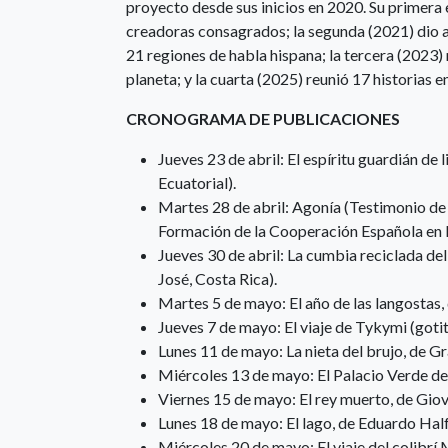
proyecto desde sus inicios en 2020. Su primera
creadoras consagrados; la segunda (2021) dio a
21 regiones de habla hispana; la tercera (2023)
planeta; y la cuarta (2025) reunió 17 historias e
CRONOGRAMA DE PUBLICACIONES
Jueves 23 de abril: El espíritu guardián d
Ecuatorial).
Martes 28 de abril: Agonía (Testimonio de
Formación de la Cooperación Española en 
Jueves 30 de abril: La cumbia reciclada d
José, Costa Rica).
Martes 5 de mayo: El año de las langosta
Jueves 7 de mayo: El viaje de Tykymi (goti
Lunes 11 de mayo: La nieta del brujo, de G
Miércoles 13 de mayo: El Palacio Verde de
Viernes 15 de mayo: El rey muerto, de Giov
Lunes 18 de mayo: El lago, de Eduardo Ha
Miércoles 20 de mayo: El viaje del colibrí