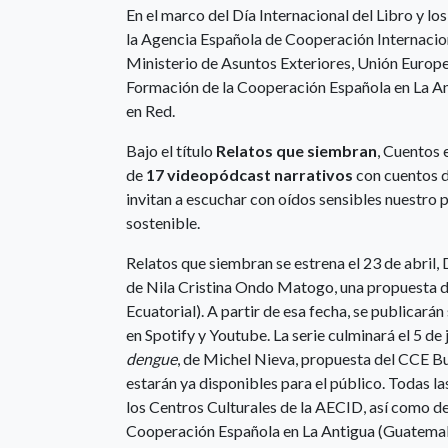
En el marco del Día Internacional del Libro y lo
la Agencia Española de Cooperación Internacion
Ministerio de Asuntos Exteriores, Unión Europe
Formación de la Cooperación Española en La An
en Red.
Bajo el título
Relatos que siembran
, Cuentos 
de
17 videopódcast narrativos
con cuentos d
invitan a escuchar con oídos sensibles nuestro 
sostenible.
Relatos que siembran se estrena el 23 de abril, 
de Nila Cristina Ondo Matogo, una propuesta d
Ecuatorial). A partir de esa fecha, se publicará
en Spotify y Youtube. La serie culminará el 5 d
dengue
, de Michel Nieva, propuesta del CCE B
estarán ya disponibles para el público. Todas l
los Centros Culturales de la AECID, así como d
Cooperación Española en La Antigua (Guatema