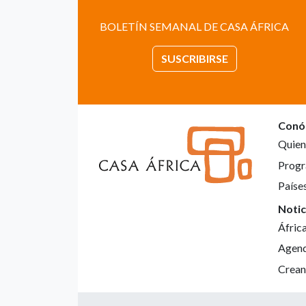
BOLETÍN SEMANAL DE CASA ÁFRICA
SUSCRIBIRSE
Conó
Quien
Progr
Paíse
Notic
Áfric
Agen
Crean