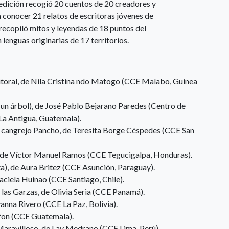
 edición recogió 20 cuentos de 20 creadores y
 conocer 21 relatos de escritoras jóvenes de
 recopiló mitos y leyendas de 18 puntos del
n lenguas originarias de 17 territorios.
e litoral, de Nila Cristina ndo Matogo (CCE Malabo, Guinea
 un árbol), de José Pablo Bejarano Paredes (Centro de
La Antigua, Guatemala).
el cangrejo Pancho, de Teresita Borge Céspedes (CCE San
s, de Víctor Manuel Ramos (CCE Tegucigalpa, Honduras).
ta), de Aura Britez (CCE Asunción, Paraguay).
raciela Huinao (CCE Santiago, Chile).
 las Garzas, de Olivia Seria (CCE Panamá).
anna Rivero (CCE La Paz, Bolivia).
lfon (CCE Guatemala).
 Maravilloso, de Lay Medrano (CCE Lima, Perú).